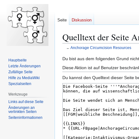
Seite
Diskussion
Quelltext der Seite 
←
Anchorage Circumcision Resources
Zur
Zur
Du bist aus dem folgenden Grund nicht 
Hauptseite
Navigation
Suche
Letzte Änderungen
Diese Aktion ist auf Benutzer beschrän
springen
springen
Zufällige Seite
Du kannst den Quelltext dieser Seite b
Hilfe zu MediaWiki
Spezialseiten
Werkzeuge
Links auf diese Seite
Änderungen an
verlinkten Seiten
Seiten­­informationen