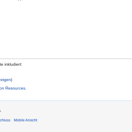
 inkludiert:
zeigen
)
ion Resources
.
.
chluss
Mobile Ansicht