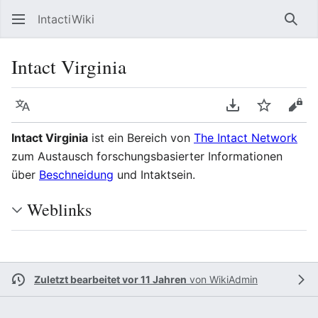
IntactiWiki
Such
Intact Virginia
Sprache
PDF herunterla
Beobacht
Quel
Intact Virginia
ist ein Bereich von
The Intact Network
zum Austausch forschungsbasierter Informationen
über
Beschneidung
und Intaktsein.
Weblinks
Zuletzt bearbeitet vor 11 Jahren
von
WikiAdmin