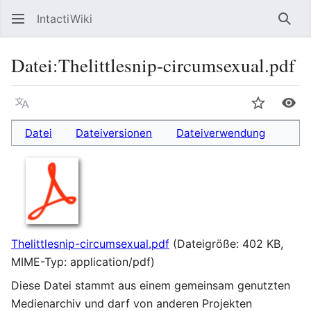
IntactiWiki
Such
Datei:Thelittlesnip-circumsexual.pdf
Sprache
Beobacht
Auf
Datei
Dateiversionen
Dateiverwendung
Thelittlesnip-circumsexual.pdf
(Dateigröße: 402 KB,
MIME-Typ:
application/pdf
)
Diese Datei stammt aus einem gemeinsam genutzten
Medienarchiv und darf von anderen Projekten