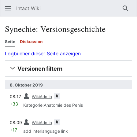
IntactiWiki
Such
Synechie: Versionsgeschichte
Seite
Diskussion
Logbücher dieser Seite anzeigen
Versionen filtern
8. Oktober 2019
Vorherige
K
08:17
WikiAdmin
+33
Kategorie:Anatomie des Penis
Vorherige
K
08:09
WikiAdmin
+17
add interlanguage link