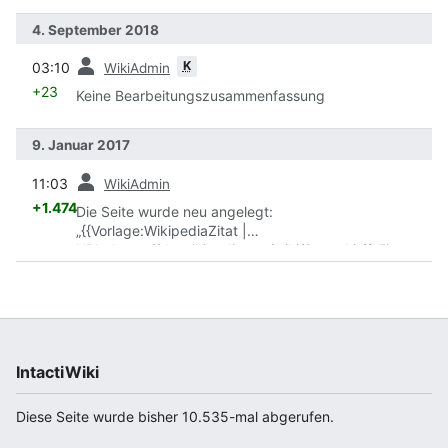
4. September 2018
Vorherige
K
03:10
WikiAdmin
+23
Keine Bearbeitungszusammenfassung
9. Januar 2017
Vorherige
11:03
WikiAdmin
+1.474
Die Seite wurde neu angelegt:
„{{Vorlage:WikipediaZitat |
URL=https://de.wikipedia.org/wiki/Synechie}} Eine
'''Synechie''' (Mehrzahl Synechien, von συνέχεια:
''synécheia'': das Zus…“
IntactiWiki
Diese Seite wurde bisher 10.535-mal abgerufen.