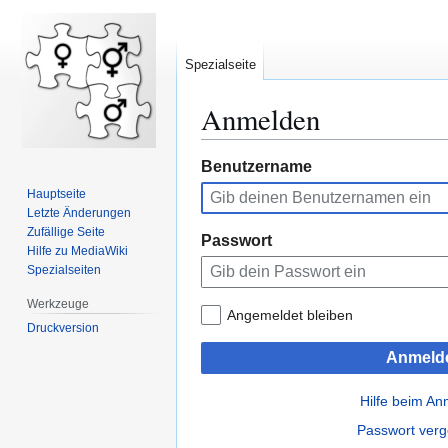
Spezialseite
Anmelden
Zur
Zur
Benutzername
Navigation
Suche
Hauptseite
springen
springen
Letzte Änderungen
Zufällige Seite
Passwort
Hilfe zu MediaWiki
Spezialseiten
Werkzeuge
Angemeldet bleiben
Druckversion
Anmeld
Hilfe beim A
Passwort ver