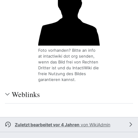
Foto vorhanden? Bitte an info
at intactiwiki dot org senden,
wenn das Bild frei von Rechten
Dritter ist und du IntactiWiki die
freie Nutzung des Bildes
garantieren kannst.
Weblinks
Zuletzt bearbeitet vor 4 Jahren
von
WikiAdmin