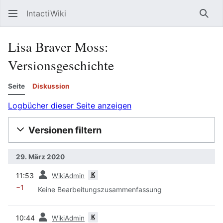
IntactiWiki
Such
Lisa Braver Moss:
Versionsgeschichte
Seite
Diskussion
Logbücher dieser Seite anzeigen
Versionen filtern
29. März 2020
Vorherige
K
11:53
WikiAdmin
−1
Keine Bearbeitungszusammenfassung
Vorherige
K
10:44
WikiAdmin