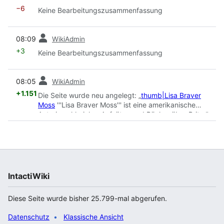
−6
Keine Bearbeitungszusammenfassung
Vorherige
08:09
WikiAdmin
+3
Keine Bearbeitungszusammenfassung
Vorherige
08:05
WikiAdmin
+1.151
Die Seite wurde neu angelegt: „
thumb|Lisa Braver
Moss
'''Lisa Braver Moss''' ist eine amerikanische
Autorin zahlreicher Aufsätze und Bücher über Brit…“
IntactiWiki
Diese Seite wurde bisher 25.799-mal abgerufen.
Datenschutz
Klassische Ansicht