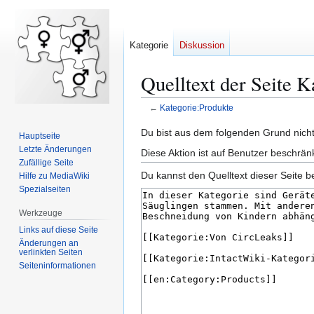
Kategorie
Diskussion
Quelltext der Seite 
←
Kategorie:Produkte
Zur
Zur
Du bist aus dem folgenden Grund nicht 
Hauptseite
Navigation
Suche
Letzte Änderungen
Diese Aktion ist auf Benutzer beschrän
springen
springen
Zufällige Seite
Du kannst den Quelltext dieser Seite b
Hilfe zu MediaWiki
Spezialseiten
Werkzeuge
Links auf diese Seite
Änderungen an
verlinkten Seiten
Seiten­­informationen