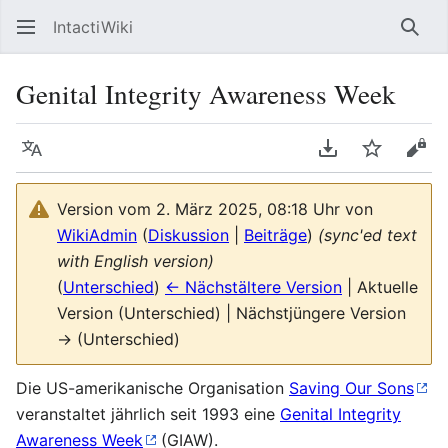
IntactiWiki
Such
Genital Integrity Awareness Week
Sprache
PDF herunterla
Beobacht
Quel
Version vom 2. März 2025, 08:18 Uhr von
WikiAdmin
(
Diskussion
|
Beiträge
)
(sync'ed text
with English version)
(
Unterschied
)
← Nächstältere Version
| Aktuelle
Version (Unterschied) | Nächstjüngere Version
→ (Unterschied)
Die US-amerikanische Organisation
Saving Our Sons
veranstaltet jährlich seit 1993 eine
Genital Integrity
Awareness Week
(GIAW).