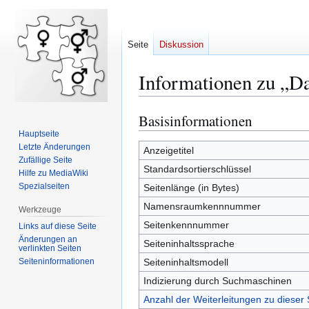
Seite
Diskussion
Informationen zu „D
Basisinformationen
Zur
Zur
Navigation
Suche
Hauptseite
Letzte Änderungen
springen
springen
Anzeigetitel
Zufällige Seite
Standardsortierschlüssel
Hilfe zu MediaWiki
Spezialseiten
Seitenlänge (in Bytes)
Namensraumkennnummer
Werkzeuge
Seitenkennnummer
Links auf diese Seite
Änderungen an
Seiteninhaltssprache
verlinkten Seiten
Seiten­­informationen
Seiteninhaltsmodell
Indizierung durch Suchmaschinen
Anzahl der Weiterleitungen zu dieser 