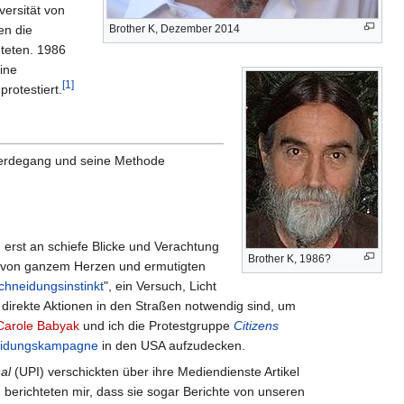
ersität von
en die
Brother K, Dezember 2014
hteten. 1986
ine
[
1
]
rotestiert.
 Werdegang und seine Methode
erst an schiefe Blicke und Verachtung
Brother K, 1986?
z von ganzem Herzen und ermutigten
chneidungsinstinkt
", ein Versuch, Licht
 direkte Aktionen in den Straßen notwendig sind, um
Carole Babyak
und ich die Protestgruppe
Citizens
idungskampagne
in den USA aufzudecken.
al
(UPI) verschickten über ihre Mediendienste Artikel
 berichteten mir, dass sie sogar Berichte von unseren