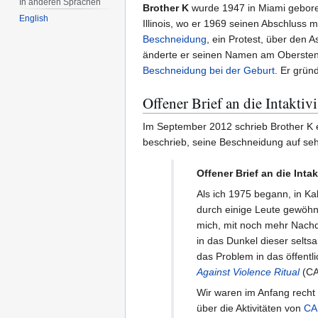
In anderen Sprachen
Brother K
wurde 1947 in Miami geboren
English
Illinois, wo er 1969 seinen Abschluss 
Beschneidung
, ein Protest, über den
änderte er seinen Namen am Obersten G
Beschneidung bei der Geburt
. Er grün
Offener Brief an die Intakti
Im September 2012 schrieb Brother K 
beschrieb, seine Beschneidung auf seh
Offener Brief an die Int
Als ich 1975 begann, in Ka
durch einige Leute gewöhn
mich, mit noch mehr Nachd
in das Dunkel dieser selts
das Problem in das öffent
Against Violence Ritual
(CA
Wir waren im Anfang recht 
über die Aktivitäten von
CA