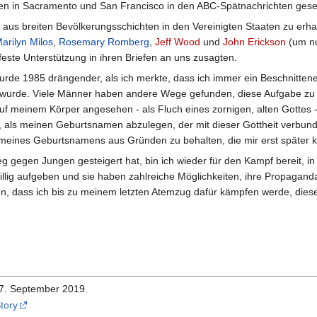
n in Sacramento und San Francisco in den ABC-Spätnachrichten geseh
e aus breiten Bevölkerungsschichten in den Vereinigten Staaten zu erha
arilyn Milos
,
Rosemary Romberg
,
Jeff Wood
und
John Erickson
(um nu
 feste Unterstützung in ihren Briefen an uns zusagten.
urde 1985 drängender, als ich merkte, dass ich immer ein Beschnittene
wurde. Viele Männer haben andere Wege gefunden, diese Aufgabe zu b
auf meinem Körper angesehen - als Fluch eines zornigen, alten Gottes
als meinen Geburtsnamen abzulegen, der mit dieser Gottheit verbun
eines Geburtsnamens aus Gründen zu behalten, die mir erst später kl
eg gegen Jungen gesteigert hat, bin ich wieder für den Kampf bereit, i
illig aufgeben und sie haben zahlreiche Möglichkeiten, ihre Propaganda 
en, dass ich bis zu meinem letzten Atemzug dafür kämpfen werde, dies
17. September 2019.
Story