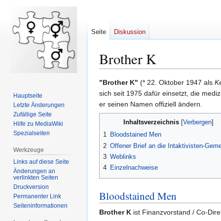
Seite
Diskussion
Brother K
Zur
Zur
"Brother K"
(* 22. Oktober 1947 als
K
Navigation
Suche
sich seit 1975 dafür einsetzt, die mediz
Hauptseite
springen
springen
er seinen Namen offiziell ändern.
Letzte Änderungen
Zufällige Seite
Inhaltsverzeichnis
Hilfe zu MediaWiki
Spezialseiten
1
Bloodstained Men
2
Offener Brief an die Intaktivisten-Gem
Werkzeuge
3
Weblinks
Links auf diese Seite
4
Einzelnachweise
Änderungen an
verlinkten Seiten
Druckversion
Bloodstained Men
Permanenter Link
Seiten­­informationen
Brother K
ist Finanzvorstand / Co-Dire