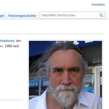
Anmelden
S
igen
Versionsgeschichte
u
c
h
e
Intaktivist
, der
n. 1986 ließ