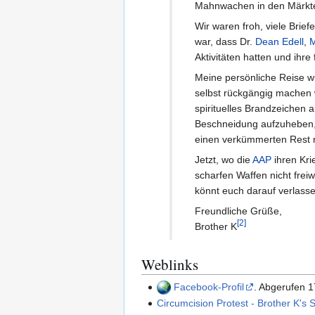
Mahnwachen in den Märkte
Wir waren froh, viele Brief
war, dass Dr.
Dean Edell
,
M
Aktivitäten hatten und ihre
Meine persönliche Reise w
selbst rückgängig machen 
spirituelles Brandzeichen 
Beschneidung aufzuheben, 
einen verkümmerten Rest m
Jetzt, wo die
AAP
ihren Kri
scharfen Waffen nicht freiw
könnt euch darauf verlass
Freundliche Grüße,
[
2
]
Brother K
Weblinks
Facebook-Profil
. Abgerufen 
Circumcision Protest - Brother K's 