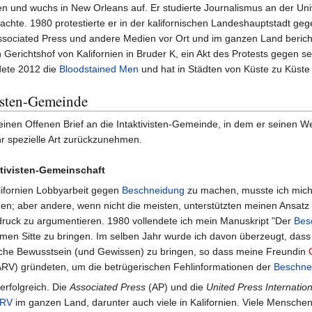
 und wuchs in New Orleans auf. Er studierte Journalismus an der Univ
machte. 1980 protestierte er in der kalifornischen Landeshauptstadt geg
 Associated Press und andere Medien vor Ort und im ganzen Land beric
erichtshof von Kalifornien in Bruder K, ein Akt des Protests gegen se
dete 2012 die
Bloodstained Men
und hat in Städten von Küste zu Küste p
visten-Gemeinde
einen Offenen Brief an die Intaktivisten-Gemeinde, in dem er seinen
r spezielle Art zurückzunehmen.
aktivisten-Gemeinschaft
lifornien Lobbyarbeit gegen
Beschneidung
zu machen, musste ich mich 
en; aber andere, wenn nicht die meisten, unterstützten meinen Ansat
ruck zu argumentieren. 1980 vollendete ich mein Manuskript "Der
Bes
amen Sitte zu bringen. Im selben Jahr wurde ich davon überzeugt, dass
liche Bewusstsein (und Gewissen) zu bringen, so dass meine Freundin
RV) gründeten, um die betrügerischen Fehlinformationen der
Beschne
erfolgreich. Die
Associated Press
(AP) und die
United Press Internation
RV
im ganzen Land, darunter auch viele in Kalifornien. Viele Menschen