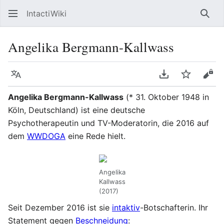
IntactiWiki
Such
Angelika Bergmann-Kallwass
Sprache
PDF herunterla
Beobacht
Quel
Angelika Bergmann-Kallwass
(* 31. Oktober 1948 in
Köln, Deutschland) ist eine deutsche
Psychotherapeutin und TV-Moderatorin, die 2016 auf
dem
WWDOGA
eine Rede hielt.
Angelika
Kallwass
(2017)
Seit Dezember 2016 ist sie
intaktiv
-Botschafterin. Ihr
Statement gegen
Beschneidung
: