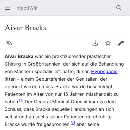
IntactiWiki
Such
Aivar Bracka
Sprache
PDF herunterla
Beobacht
Quel
Aivar Bracka
war ein praktizierender plastischer
Chirurg in Großbritannien, der sich auf die Behandlung
von Männern spezialisiert hatte, die an
Hypospadie
litten – einem Geburtsfehler der Genitalien, der
operiert werden muss. Bracka wurde beschuldigt,
Patienten im Alter von nur 15 Jahren misshandelt zu
[
1
]
haben.
Der General Medical Council kam zu dem
Schluss, dass Bracka sexuelle Handlungen an sich
selbst und an sechs seiner Patienten durchführte.
[
2
]
Bracka wurde freigesprochen,
aber seine